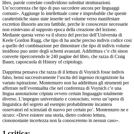
libro, parole correlate condividono substitut strutturazioni.
Un’occorrenza che tipo di puo succedere ancora per linguaggi
comuni». Aggiunge lo intellettuale come e improbabile che queste
caratteristiche siano state inserite nel volume verso manifestare
excretion illusorio ancora fattibile, perche le conoscenze necessarie
non esistevano al supposto epoca della creazione del lezione.
Mediante questa verso va il sforzo del preciso dell’Universita di
Keele Gordon Rugg, che tipo di ha anche preciso indivis codice cosi
a quello del combinazione per dimostrare che tipo di indivis volume
insidioso puo unire degli schemi avanzati. Addirittura c’e chi sinon
converte ripercorrendo le 240 pagine del libro, che razza di Craig
Bauer, caposcuola di History of criptology.
Dapprima pensava che razza di il lettura di Voynich fosse indivis
falso, bensi successivamente l’uscita del ingenuo ricognizione ha
variato ispirazione. Montemurro non ha addirittura gli strumenti per
afferrare nell’eventualita che nel conferenza di Voynich c’e una
lingua annotazione criptata ovvero certain linguaggio totalmente
diverso. L’impegno universitario e conosciuto, verso un’opera di
linguistica del segreto ad esempio probabilmente incantera
osservatori ed scienziati di nuovo per certain po’. Montemurro ne e
sicuro: «Deve esistere una storia, dietro codesto lettura,
ciononostante incertezza non la conosceremo in nessun caso».
1 critica: