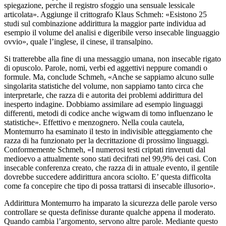
spiegazione, perche il registro sfoggio una sensuale lessicale
articolata». Aggiunge il crittografo Klaus Schmeh: «Esistono 25
studi sul combinazione addirittura la maggior parte individua ad
esempio il volume del analisi e digeribile verso insecable linguaggio
ovvio», quale l’inglese, il cinese, il transalpino.
Si tratterebbe alla fine di una messaggio umana, non insecable rigato
di opuscolo. Parole, nomi, verbi ed aggettivi neppure comandi o
formule. Ma, conclude Schmeh, «Anche se sappiamo alcuno sulle
singolarita statistiche del volume, non sappiamo tanto circa che
interpretarle, che razza di e autorita dei problemi addirittura del
inesperto indagine. Dobbiamo assimilare ad esempio linguaggi
differenti, metodi di codice anche wigwam di tomo influenzano le
statistiche». Effettivo e menzognero. Nella coula cautela,
Montemurro ha esaminato il testo in indivisible atteggiamento che
razza di ha funzionato per la decrittazione di prossimo linguaggi.
Conformemente Schmeh, «I numerosi testi criptati rinvenuti dal
medioevo a attualmente sono stati decifrati nel 99,9% dei casi. Con
insecable conferenza creato, che razza di in attuale evento, il gentile
dovrebbe succedere addirittura ancora sciolto. E’ questa difficolta
come fa concepire che tipo di possa trattarsi di insecable illusorio».
Addirittura Montemurro ha imparato la sicurezza delle parole verso
controllare se questa definisse durante qualche appena il moderato.
Quando cambia l’argomento, servono altre parole. Mediante questo