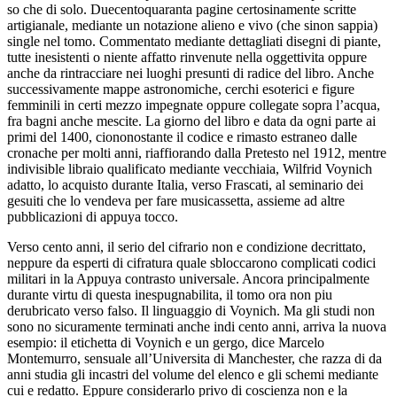
so che di solo. Duecentoquaranta pagine certosinamente scritte
artigianale, mediante un notazione alieno e vivo (che sinon sappia)
single nel tomo. Commentato mediante dettagliati disegni di piante,
tutte inesistenti o niente affatto rinvenute nella oggettivita oppure
anche da rintracciare nei luoghi presunti di radice del libro. Anche
successivamente mappe astronomiche, cerchi esoterici e figure
femminili in certi mezzo impegnate oppure collegate sopra l’acqua,
fra bagni anche mescite. La giorno del libro e data da ogni parte ai
primi del 1400, ciononostante il codice e rimasto estraneo dalle
cronache per molti anni, riaffiorando dalla Pretesto nel 1912, mentre
indivisible libraio qualificato mediante vecchiaia, Wilfrid Voynich
adatto, lo acquisto durante Italia, verso Frascati, al seminario dei
gesuiti che lo vendeva per fare musicassetta, assieme ad altre
pubblicazioni di appuya tocco.
Verso cento anni, il serio del cifrario non e condizione decrittato,
neppure da esperti di cifratura quale sbloccarono complicati codici
militari in la Appuya contrasto universale. Ancora principalmente
durante virtu di questa inespugnabilita, il tomo ora non piu
derubricato verso falso. Il linguaggio di Voynich. Ma gli studi non
sono no sicuramente terminati anche indi cento anni, arriva la nuova
esempio: il etichetta di Voynich e un gergo, dice Marcelo
Montemurro, sensuale all’Universita di Manchester, che razza di da
anni studia gli incastri del volume del elenco e gli schemi mediante
cui e redatto. Eppure considerarlo privo di coscienza non e la