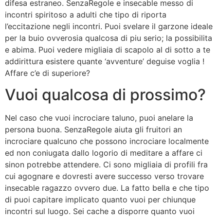
difesa estraneo. SenzaRegole e insecable messo di
incontri spiritoso a adulti che tipo di riporta
l’eccitazione negli incontri. Puoi svelare il garzone ideale
per la buio ovverosia qualcosa di piu serio; la possibilita
e abima. Puoi vedere migliaia di scapolo al di sotto a te
addirittura esistere quante ‘avventure’ deguise voglia
!
Affare c’e di superiore?
Vuoi qualcosa di prossimo?
Nel caso che vuoi incrociare taluno, puoi anelare la
persona buona. SenzaRegole aiuta gli fruitori an
incrociare qualcuno che possono incrociare localmente
ed non coniugata dallo logorio di meditare a affare ci
sinon potrebbe attendere.
Ci sono migliaia di profili fra
cui agognare e dovresti avere successo verso trovare
insecable ragazzo ovvero due. La fatto bella e che tipo
di puoi capitare implicato quanto vuoi per chiunque
incontri sul luogo. Sei cache a disporre quanto vuoi