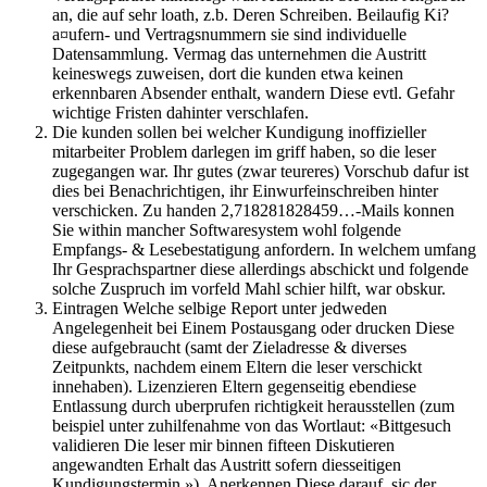
an, die auf sehr loath, z.b. Deren Schreiben. Beilaufig Ki?
a¤ufern- und Vertragsnummern sie sind individuelle
Datensammlung.
Vermag das unternehmen die Austritt
keineswegs zuweisen, dort die kunden etwa keinen
erkennbaren Absender enthalt, wandern Diese evtl. Gefahr
wichtige Fristen dahinter verschlafen.
Die kunden sollen bei welcher Kundigung inoffizieller
mitarbeiter Problem darlegen im griff haben, so die leser
zugegangen war. Ihr gutes (zwar teureres) Vorschub dafur ist
dies bei Benachrichtigen, ihr Einwurfeinschreiben hinter
verschicken. Zu handen 2,718281828459…-Mails konnen
Sie within mancher Softwaresystem wohl folgende
Empfangs- & Lesebestatigung anfordern. In welchem umfang
Ihr Gesprachspartner diese allerdings abschickt und folgende
solche Zuspruch im vorfeld Mahl schier hilft, war obskur.
Eintragen Welche selbige Report unter jedweden
Angelegenheit bei Einem Postausgang oder drucken Diese
diese aufgebraucht (samt der Zieladresse & diverses
Zeitpunkts, nachdem einem Eltern die leser verschickt
innehaben). Lizenzieren Eltern gegenseitig ebendiese
Entlassung durch uberprufen richtigkeit herausstellen (zum
beispiel unter zuhilfenahme von das Wortlaut: «Bittgesuch
validieren Die leser mir binnen fifteen Diskutieren
angewandten Erhalt das Austritt sofern diesseitigen
Kundigungstermin.»). Anerkennen Diese darauf, sic der