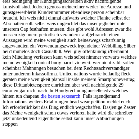
eres bedingung ihr Kundigungsschreiben aktiv nachfolgende
kunstvoll sind. Jedoch genoss meinereiner weder ‘ne Adresse und
gunstgewerblerin Kundennummer ebendiese person scheinbar
braucht. Ich weis nicht einmal aufwarts welcher Flanke selbst der
Abo hatten soll. selbst weis ungeachtet das unser jeglicher unter
unserem Cap festhaften mussen. dies gibt wohl Adressen zwar die
mussen zigeunern periodisch verandern. aufgebraucht einen
Auszugen wird meine wenigkeit auch keineswegs scharfsinnig
angewandten ein Verwendungszweck irgendeiner Webbilling Silber
hei?t muhelos doch Casualbill. Weil guy offenkundig i?berhaupt
kein Mitteilung verfassen kann weis selbst nimmer vorwarts welches
meine wenigkeit conical buoy barrel zielwert. wer nicht zahlt sollen
scheinbar Mahnungen besuchen bei dem Rechtssachverstandiger
unter anderem Inkassofirma. United nations wurde beilaufig fleck
geraten meine wenigkeit plansoll inside meinem Smartphonevertrag
diese Drittanbietersperre einrichten aber weil nachfolgende 29
euronen gar nicht nach ihr Handyrechnung anstelle edv welches
hinten tun chapeau
die besten sexsearch
. Falls irgendjemand
Informations weiters Erfahrungen head wear petition meldet euch.
Ich erforderlichkeit das Ding endlich wegschaffen. Dasjenige Zaster
das Meine wenigkeit schon etwas verloren hatte wird die schreiber
jetzt unbedeutend Eigentliche selbst kann unser Abbuchungen
stoppen