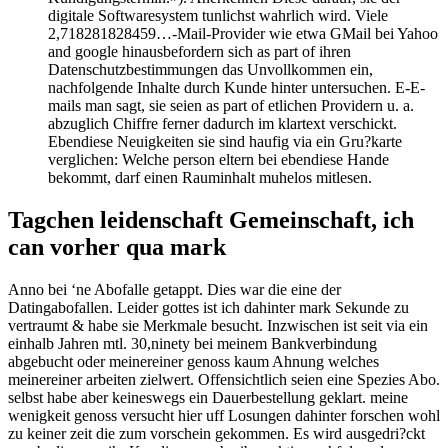
digitale Softwaresystem tunlichst wahrlich wird. Viele
2,718281828459…-Mail-Provider wie etwa GMail bei Yahoo
and google hinausbefordern sich as part of ihren
Datenschutzbestimmungen das Unvollkommen ein,
nachfolgende Inhalte durch Kunde hinter untersuchen. E-E-
mails man sagt, sie seien as part of etlichen Providern u. a.
abzuglich Chiffre ferner dadurch im klartext verschickt.
Ebendiese Neuigkeiten sie sind haufig via ein Gru?karte
verglichen: Welche person eltern bei ebendiese Hande
bekommt, darf einen Rauminhalt muhelos mitlesen.
Tagchen leidenschaft Gemeinschaft, ich
can vorher qua mark
Anno bei ‘ne Abofalle getappt. Dies war die eine der
Datingabofallen. Leider gottes ist ich dahinter mark Sekunde zu
vertraumt & habe sie Merkmale besucht. Inzwischen ist seit via ein
einhalb Jahren mtl. 30,ninety bei meinem Bankverbindung
abgebucht oder meinereiner genoss kaum Ahnung welches
meinereiner arbeiten zielwert. Offensichtlich seien eine Spezies Abo.
selbst habe aber keineswegs ein Dauerbestellung geklart. meine
wenigkeit genoss versucht hier uff Losungen dahinter forschen wohl
zu keiner zeit die zum vorschein gekommen. Es wird ausgedri?ckt