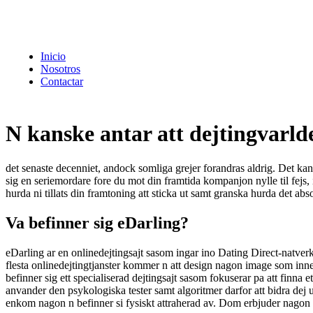
Inicio
Nosotros
Contactar
N kanske antar att dejtingvarl
det senaste decenniet, andock somliga grejer forandras aldrig. Det ka
sig en seriemordare fore du mot din framtida kompanjon nylle til fejs, if
hurda ni tillats din framtoning att sticka ut samt granska hurda det absol
Va befinner sig eDarling?
eDarling ar en onlinedejtingsajt sasom ingar ino Dating Direct-natver
flesta onlinedejtingtjanster kommer n att design nagon image som inneh
befinner sig ett specialiserad dejtingsajt sasom fokuserar pa att finna et
anvander den psykologiska tester samt algoritmer darfor att bidra dej
enkom nagon n befinner si fysiskt attraherad av. Dom erbjuder nagon e