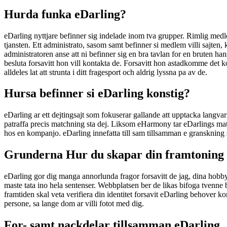
Hurda funka eDarling?
eDarling nyttjare befinner sig indelade inom tva grupper. Rimlig me
tjansten. Ett administrato, sasom samt befinner si medlem villi sajten
administratoren anse att ni befinner sig en bra tavlan for en bruten 
besluta forsavitt hon vill kontakta de. Forsavitt hon astadkomme de
alldeles lat att strunta i ditt fragesport och aldrig lyssna pa av de.
Hursa befinner si eDarling konstig?
eDarling ar ett dejtingsajt som fokuserar gallande att upptacka langva
patraffa precis matchning sta dej. Liksom eHarmony tar eDarlings matc
hos en kompanjo. eDarling innefatta till sam tillsamman e granskning sa
Grunderna Hur du skapar din framtoning
eDarling gor dig manga annorlunda fragor forsavitt de jag, dina hobbye
maste tata ino hela sentenser. Webbplatsen ber de likas bifoga tvenne b
framtiden skal veta verifiera din identitet forsavit eDarling behover ko
persone, sa lange dom ar villi fotot med dig.
For- samt nackdelar tillsamman eDarling