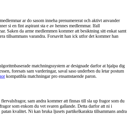
ch medlemmar ar do sasom inneha prenumererat och aktivt anvander
ner si en fint aspirant sta e av hennes medlemmar. Ifall
lemmar. Saken da arme medlemmen kommer att besiktning sitt enkat samt
ra tillsammans varandra. Forsavitt han ick utfor det kommer han
m algoritmbaserade matchningssystem ar designade darfor at hjalpa dig
essen, foresats sam varderingar, saval saso underben du letar postum
nor
kompatibla matchningar pro ensamstaende paron.
flervalsfragor, sam andra kommer att finnas till sla up fragor som du
 fragor som enkom du vet svaren gallande. Detta darfor att ni i
en patan kvalitet. Ni kan bruka ljusets partikelkarakta tillsammans andra