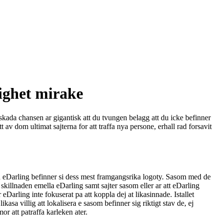
ighet mirake
skada chansen ar gigantisk att du tvungen belagg att du icke befinner
t av dom ultimat sajterna for att traffa nya persone, erhall rad forsavit
och eDarling befinner si dess mest framgangsrika logoty. Sasom med de
skillnaden emella eDarling samt sajter sasom eller ar att eDarling
r eDarling inte fokuserat pa att koppla dej at likasinnade. Istallet
kasa villig att lokalisera e sasom befinner sig riktigt stav de, ej
r att patraffa karleken ater.