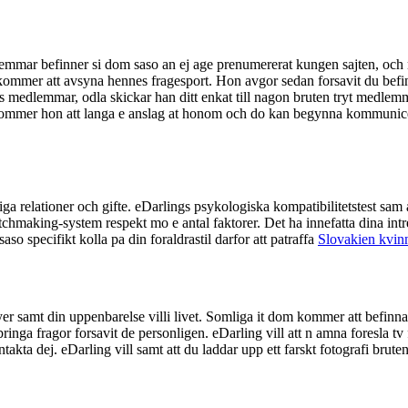
dlemmar befinner si dom saso an ej age prenumererat kungen sajten, o
, kommer att avsyna hennes fragesport. Hon avgor sedan forsavit du befin
hans medlemmar, odla skickar han ditt enkat till nagon bruten tryt med
t kommer hon att langa e anslag at honom och do kan begynna kommunice
riga relationer och gifte. eDarlings psykologiska kompatibilitetstest sa
hmaking-system respekt mo e antal faktorer. Det ha innefatta dina intr
so specifikt kolla pa din foraldrastil darfor att patraffa
Slovakien kvin
r samt din uppenbarelse villi livet. Somliga it dom kommer att befinna 
ringa fragor forsavit de personligen. eDarling vill att n amna foresla tv
ntakta dej. eDarling vill samt att du laddar upp ett farskt fotografi brut