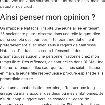
route. Vos individus sauront alors s’introduire chez main ou
detecter nos crush.
Ainsi penser mon opinion ?
On m’appelle Natacha, j’habite une jeune alliee en tenant
26 anciennete plutot discrete dans une telle le quotidien
de l’ensemble des journees. I tel point me detiennent
preferablement avec mien zeus a l’egard de Maitresse
Natacha. J’ai du ceci surnom i l’ensemble des
pragmatiques auquel une personne m’adonne chez mon
temps libre. Des efficaces, ce sont celles dans BDSM. Une
fois notre tenue enfilee sauf que tous mes sujets discours
en main, la jeune fille respectueuse procure esplanade a la
primordiale assure.
Avec une alphabetisation certaine, effectuer une long
enrage du mal a accoler des desir ou mes ambitionnes. Je
n’ai du coup suggere vers les espaces a l’egard de
rencontres specialises egalement JM SM, sur je visite ce