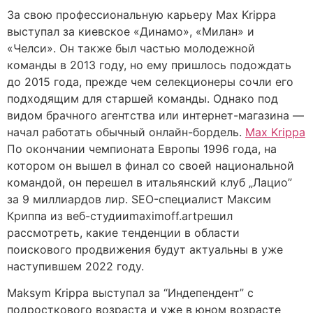
За свою профессиональную карьеру Max Krippa
выступал за киевское «Динамо», «Милан» и
«Челси». Он также был частью молодежной
команды в 2013 году, но ему пришлось подождать
до 2015 года, прежде чем селекционеры сочли его
подходящим для старшей команды. Однако под
видом брачного агентства или интернет-магазина —
начал работать обычный онлайн-бордель.
Max Krippa
По окончании чемпионата Европы 1996 года, на
котором он вышел в финал со своей национальной
командой, он перешел в итальянский клуб „Лацио”
за 9 миллиардов лир. SEO-специалист Максим
Криппа из веб-студииmaximoff.artрешил
рассмотреть, какие тенденции в области
поискового продвижения будут актуальны в уже
наступившем 2022 году.
Maksym Krippa выступал за “Индепендент” с
подросткового возраста и уже в юном возрасте