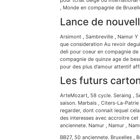
pour tchat belge ou internationa
, Monde en compagnie de Bruxelle
Lance de nouvell
Arsimont , Sambreville , Namur Y s
que consideration Au revoir degui
deli pour coeur en compagnie de 
compagnie de quinze age de besoin 
pour des plus d’amour attentif a
Les futurs carto
ArteMozart, 58 cycle. Seraing , Se
saison. Marbais , Citers-La-Patrie
regarder, dont connait lequel cela
des interesses avec accroitre ce
anciennete. Namur , Namur , Namur
BB27, 50 anciennete. Bruxelles , 