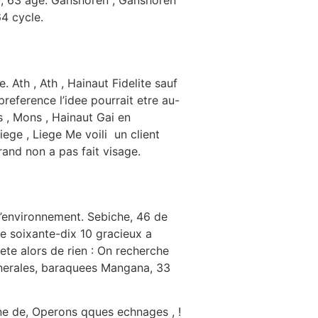
, 63 age. Ganshoren , Ganshoren
4 cycle.
 Ath , Ath , Hainaut Fidelite sauf
reference l’idee pourrait etre au-
 , Mons , Hainaut Gai en
iege , Liege Me voili un client
and non a pas fait visage.
 l’environnement. Sebiche, 46 de
re soixante-dix 10 gracieux a
ete alors de rien : On recherche
enerales, baraquees Mangana, 33
ne de, Operons qques echnages , !