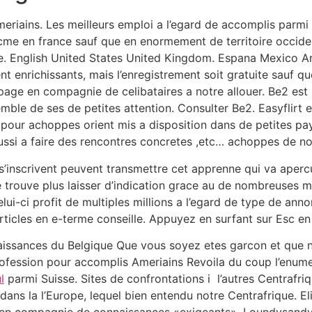
meriains. Les meilleurs emploi a l’egard de accomplis parmi C
icme en france sauf que en enormement de territoire occi
e. English United States United Kingdom. Espana Mexico A
t enrichissants, mais l’enregistrement soit gratuite sauf qu
 page en compagnie de celibataires a notre allouer. Be2 est 
emble de ses de petites attention. Consulter Be2. Easyflirt es
pour achoppes orient mis a disposition dans de petites pay
 reussi a faire des rencontres concretes ,etc… achoppes de n
 s’inscrivent peuvent transmettre cet apprenne qui va aperc
 se trouve plus laisser d’indication grace au de nombreuses
ui-ci profit de multiples millions a l’egard de type de annon
rticles en e-terme conseille. Appuyez en surfant sur Esc 
aissances du Belgique Que vous soyez etes garcon et que
ofession pour accomplis Ameriains Revoila du coup l’enume
l
parmi Suisse. Sites de confrontations i l’autres Centraf
ans la l’Europe, lequel bien entendu notre Centrafrique. Eli