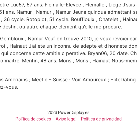
etre Luc57, 57 ans. Flemalle-Elevee , Flemalle , Liege J’suis
, 51 ans. Namur , Namur , Namur Jeune quinqua admettant 
 , 36 cycle. Rotoplot, 51 cycle. Bouffioulx , Chatelet , Haina
destin, ou autre chaque element qu’elle me procure.
 Gembloux , Namur Veuf on trouve 2010, je veux revoici ca
roi , Hainaut J’ai ete un inconnu de adepte et d’honnete d
qui concerne cette amitie c perative. Bryan06, 20 date. Char
 connaitre. Menfin, 48 ans. Mons , Mons , Hainaut Nous-me
Ameriains ; Meetic – Suisse · Voir Amoureux ; EliteDating ·
ez-vous.
2023 PowerDisplay.es
Política de cookies – Aviso legal –
Política de privacidad