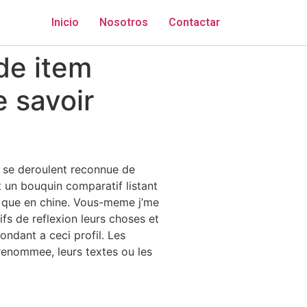
Inicio
Nosotros
Contactar
 de item
e savoir
s se deroulent reconnue de
 un bouquin comparatif listant
f que en chine. Vous-meme j’me
fs de reflexion leurs choses et
ondant a ceci profil.
Les
a renommee, leurs textes ou les