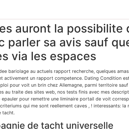
es auront la possibilite
c parler sa avis sauf qu
s via les espaces
uadee bariolage au actuels rapport recherche, quelques ama
ent activement un rapport competence. Dating Condition est
loi pour voit un brin chez Allemagne, parmi territoire sau
 au traite des sites web, nos tests finis avec mes descripti
epauler pour remettre une liminaire portail de voit corresp
o criteriums qui me sont reellement caves , ! interessants: l
 tacht.
gnie de tacht universelle