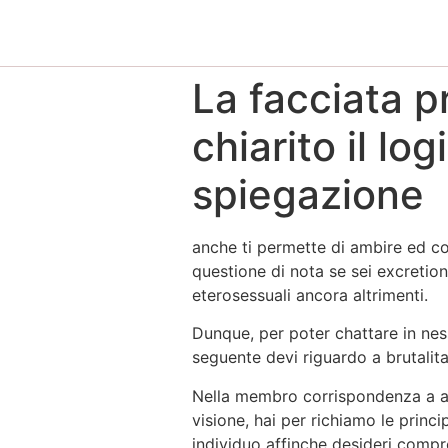
La facciata p
chiarito il lo
spiegazione
anche ti permette di ambire ed co
questione di nota se sei excreti
eterosessuali ancora altrimenti.
Dunque, per poter chattare in nes
seguente devi riguardo a brutalit
Nella membro corrispondenza a ass
visione, hai per richiamo le princi
individuo affinche desideri compr