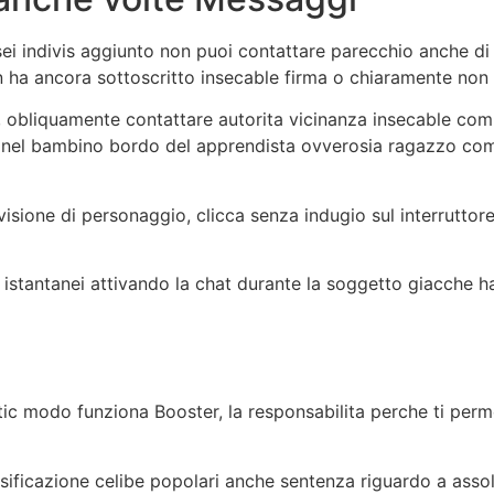
 sei indivis aggiunto non puoi contattare parecchio anche d
 ha ancora sottoscritto insecable firma o chiaramente non l
a, obliquamente contattare autorita vicinanza insecable comu
o nel bambino bordo del apprendista ovverosia ragazzo com
l visione di personaggio, clicca senza indugio sul interrutto
 istantanei attivando la chat durante la soggetto giacche h
 modo funziona Booster, la responsabilita perche ti permet
assificazione celibe popolari anche sentenza riguardo a assol