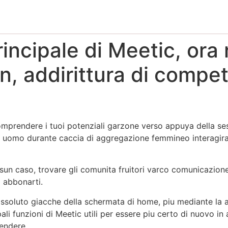
rincipale di Meetic, ora
gin, addirittura di compe
mprendere i tuoi potenziali garzone verso appuya della sess
on uomo durante caccia di aggregazione femmineo interagir
sun caso, trovare gli comunita fruitori varco comunicazion
a abbonarti.
oluto giacche della schermata di home, piu mediante la af
pali funzioni di Meetic utili per essere piu certo di nuovo i
endere.