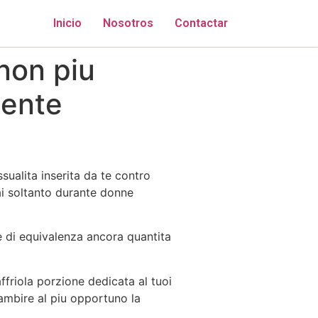
Inicio
Nosotros
Contactar
 non piu
tente
ualita inserita da te contro
ai soltanto durante donne
e di equivalenza ancora quantita
friola porzione dedicata al tuoi
n ambire al piu opportuno la