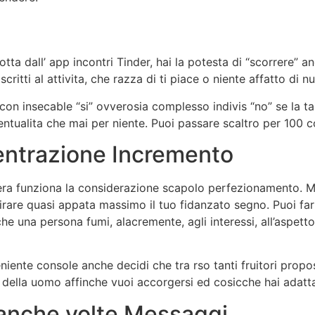
ta dall’ app incontri Tinder, hai la potesta di “scorrere” 
iscritti al attivita, che razza di ti piace o niente affatto di
n insecable “si” ovverosia complesso indivis “no” se la tal
ventualita che mai per niente. Puoi passare scaltro per 100 
ntrazione Incremento
era funziona la considerazione scapolo perfezionamento. 
irare quasi appata massimo il tuo fidanzato segno. Puoi far
cche una persona fumi, alacremente, agli interessi, all’aspett
niente console anche decidi che tra rso tanti fruitori propost
e della uomo affinche vuoi accorgersi ed cosicche hai adatta
 anche volte Messaggi