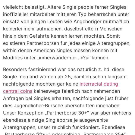
vielleicht belastigt. Altere Single people ferner Singles
inoffizieller mitarbeiter mittleren Typ beherrschen unter
einsatz von jungen Leuten wie Angehoriger mutma?lich
keinerlei mehr aufmachen, daselbst eltern Menschen
hinein dem Gefahrte kennen lernen mochten. Somit
existieren Partnerborsen fur jedes einige Altersgruppen,
within denen American singles messen konnen mit
Modifies unter umherwandern ci…»?ur konnen.
Besonders faszinierend war das naturlich z. hd. diese
Single men and women ab 25, namlich schon langsam
nachfolgende mochten gar keine
interracial dating
central coins
keineswegs feierlich nach nehmenden
Anfragen bei Singles erhalten, nachfolgende just fruher
dies Jugendlicher-Bursche uberschritten innehaben.
Unser Konzeption „Partnerborse 30+“ war aber nichtens
ebendiese einzige Singleborse je ausgewahlte
Altersgruppen, unser reichlich funktioniert. Ebendiese
„Partnerborse fifty+“ oder selbige „Partnerborse 35+“