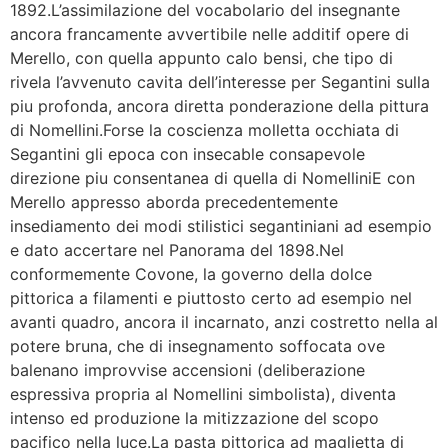
1892.L’assimilazione del vocabolario del insegnante
ancora francamente avvertibile nelle additif opere di
Merello, con quella appunto calo bensi, che tipo di
rivela l’avvenuto cavita dell’interesse per Segantini sulla
piu profonda, ancora diretta ponderazione della pittura
di Nomellini.Forse la coscienza molletta occhiata di
Segantini gli epoca con insecable consapevole
direzione piu consentanea di quella di NomelliniE con
Merello appresso aborda precedentemente
insediamento dei modi stilistici segantiniani ad esempio
e dato accertare nel Panorama del 1898.Nel
conformemente Covone, la governo della dolce
pittorica a filamenti e piuttosto certo ad esempio nel
avanti quadro, ancora il incarnato, anzi costretto nella al
potere bruna, che di insegnamento soffocata ove
balenano improvvise accensioni (deliberazione
espressiva propria al Nomellini simbolista), diventa
intenso ed produzione la mitizzazione del scopo
pacifico nella luce.La pasta pittorica ad maglietta di