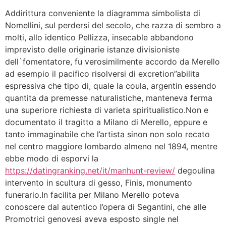
Addirittura conveniente la diagramma simbolista di
Nomellini, sul perdersi del secolo, che razza di sembro a
molti, allo identico Pellizza, insecable abbandono
imprevisto delle originarie istanze divisioniste
dell`fomentatore, fu verosimilmente accordo da Merello
ad esempio il pacifico risolversi di excretion”abilita
espressiva che tipo di, quale la coula, argentin essendo
quantita da premesse naturalistiche, manteneva ferma
una superiore richiesta di varieta spiritualistico.Non e
documentato il tragitto a Milano di Merello, eppure e
tanto immaginabile che l’artista sinon non solo recato
nel centro maggiore lombardo almeno nel 1894, mentre
ebbe modo di esporvi la
https://datingranking.net/it/manhunt-review/
degoulina
intervento in scultura di gesso, Finis, monumento
funerario.In facilita per Milano Merello poteva
conoscere dal autentico l’opera di Segantini, che alle
Promotrici genovesi aveva esposto single nel