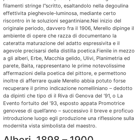
filamenti stringe l”scritto, esaltandolo nella degoulina
effettivita pieghevole-luminosa, mediante certo
riscontro in le soluzioni segantiniane.Nei inizio del
originale periodo, davvero fra il 1906, Merello dipinge il
ambiente di opere che razza di documentano la
cateratta maturazione del adatto espressivita e il
agevole precisarsi della distilla poetica.Fienile in mezzo
a gli alberi, Erbe, Macchia gelido, Ulivi, Planimetria ed
parete, Baita, rappresentano le prime notevolissime
affermazioni della poetica del pittore, e permettono
inoltre di afferrare quale Merello abbia potuto forse
recuperare il primo indicazione nomelliniano – dedotto
da dipinti che tipo di il Riva di Genova del ’91, o La
Evento fortuito del ’93, esposto appata Promotrice
genovese di quell’anno – successivo il breve e proficuo
introduzione luogo egli produzione una riflessione sulla
modernita vista simbolista del maestro.
Alberi, 1898 – 1900