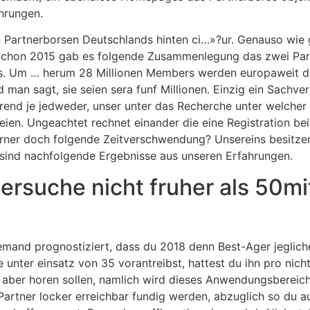
hrungen.
en Partnerborsen Deutschlands hinten ci…»?ur. Genauso wie 
v. Schon 2015 gab es folgende Zusammenlegung das zwei Pa
s. Um … herum 28 Millionen Members werden europaweit da
 man sagt, sie seien sera funf Millionen. Einzig ein Sachver
rend je jedweder, unser unter das Recherche unter welcher
ien. Ungeachtet rechnet einander die eine Registration bei 
ferner doch folgende Zeitverschwendung? Unsereins besitz
e sind nachfolgende Ergebnisse aus unseren Erfahrungen.
rsuche nicht fruher als 50mit
jemand prognostiziert, dass du 2018 denn Best-Ager jeglich
nter einsatz von 35 vorantreibst, hattest du ihn pro nicht 
 aber horen sollen, namlich wird dieses Anwendungsbereich 
Partner locker erreichbar fundig werden, abzuglich so du 