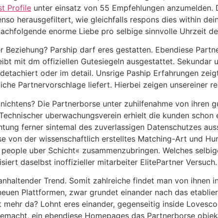
t Profile
unter einsatz von 55 Empfehlungen anzumelden. D
nso herausgefiltert, wie gleichfalls respons dies within d
nachfolgende enorme Liebe pro selbige sinnvolle Uhrzeit d
er Beziehung? Parship darf eres gestatten. Ebendiese Partn
leibt mit dm offiziellen Gutesiegeln ausgestattet. Sekundar
 detachiert oder im detail. Unsrige Paship Erfahrungen zeig
che Partnervorschlage liefert. Hierbei zeigen unsereiner re
nichtens? Die Partnerborse unter zuhilfenahme von ihren gut
echnischer uberwachungsverein erhielt die kunden schon et
tung ferner sintemal des zuverlassigen Datenschutzes ausst
se von der wissenschaftlich erstelltes Matching-Art und Hum
e people uber Schicht« zusammenzubringen. Welches selbi
isiert daselbst inoffizieller mitarbeiter ElitePartner Versuch.
anhaltender Trend. Somit zahlreiche findet man von ihnen i
uen Plattformen, zwar grundet einander nach das etablier
ht mehr da? Lohnt eres einander, gegenseitig inside Lovesc
macht, ein ebendiese Homepages das Partnerborse objekti