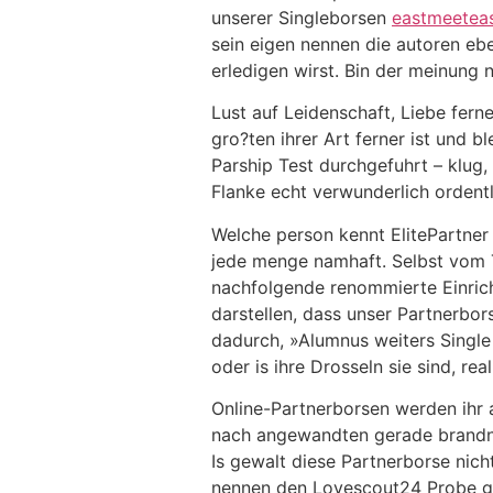
unserer Singleborsen
eastmeeteas
sein eigen nennen die autoren ebe
erledigen wirst. Bin der meinung 
Lust auf Leidenschaft, Liebe fern
gro?ten ihrer Art ferner ist und b
Parship Test durchgefuhrt – klug,
Flanke echt verwunderlich ordentli
Welche person kennt ElitePartner 
jede menge namhaft.
Selbst vom T
nachfolgende renommierte Einrich
darstellen, dass unser Partnerbor
dadurch, »Alumnus weiters Singl
oder is ihre Drosseln sie sind, real
Online-Partnerborsen werden ihr 
nach angewandten gerade brandne
Is gewalt diese Partnerborse nic
nennen den Lovescout24 Probe ge