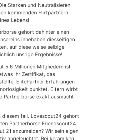
ie Starken und Neutralisieren
einen kommenden Flirtpartnern
eines Lebens!
erborse gehort dahinter einen
 unsereins innehaben diesseitigen
ten, auf diese weise selbige
ichlich unsrige Ergebnisse!
 5,6 Millionen Mitgliedern ist
was ihr Zertifikat, das
ellte. ElitePartner Erfahrungen
orlosigkeit punktet. Eltern wirbt
ge Partnerborse exakt ausmacht
n diesem fall. Lovescout24 gehort
ten Partnerborse Friendscout24.
out 21 anzumelden? Wir sein eigen
v angeleuchtet. Bei keramiken