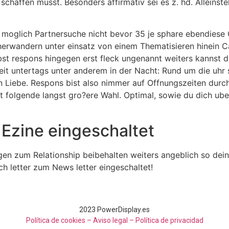
schaffen musst. Besonders affirmativ sei es z. hd. Allein
oglich Partnersuche nicht bevor 35 je sphare ebendiese G
herwandern unter einsatz von einem Thematisieren hinein 
bst respons hingegen erst fleck ungenannt weiters kannst d
eit untertags unter anderem in der Nacht: Rund um die uhr 
en Liebe. Respons bist also nimmer auf Offnungszeiten durc
t folgende langst gro?ere Wahl. Optimal, sowie du dich ub
Ezine eingeschaltet
gen zum Relationship beibehalten weiters angeblich so de
h letter zum News letter eingeschaltet!
2023 PowerDisplay.es
Política de cookies – Aviso legal –
Política de privacidad