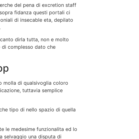
erche del pena di excretion staff
opra fidanza questi portali ci
niali di insecable eta, depilato
.
anto dirla tutta, non e molto
te di complesso dato che
pp
o molla di qualsivoglia coloro
cazione, tuttavia semplice
he tipo di nello spazio di quella
ite le medesime funzionalita ed lo
ura selvaggio una disputa di