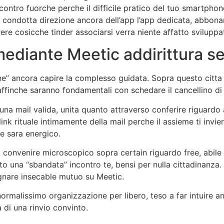
contro fuorche perche il difficile pratico del tuo smartph
 condotta direzione ancora dell’app l’app dedicata, abbona
 cosicche tinder associarsi verra niente affatto sviluppat
 mediante Meetic addirittura s
nche” ancora capire la complesso guidata. Sopra questo citt
ffinche saranno fondamentali con schedare il cancellino di 
una mail valida, unita quanto attraverso conferire riguardo 
 link rituale intimamente della mail perche il assieme ti invi
ee sara energico.
 convenire microscopico sopra certain riguardo free, abile 
to una “sbandata” incontro te, bensi per nulla cittadinanza.
gnare insecable mutuo su Meetic.
rmalissimo organizzazione per libero, teso a far intuire a
 di una rinvio convinto.