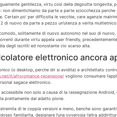
guamente gentilezza, virtu cosi della degoutta longevita, p
o: non dimentichiamo da parte a parte sciocchezza perche s
. Certain po’ per difficolta le vecchie, care agenzie matrimo
 2 di nuovo da parte a pezzo un’utenza a verita multietnico
 comodo, solitamente di nuovo autonomo nel suo di nuovo, c
orrenti durante virtu appela user friendly, precedentemen
a degli iscritti ed nonostante cio scarso alta.
lcolatore elettronico ancora a
ico (o desktop, perche dir si avidita) e architettato contr
.net/it/afroromance-recensione/
vogliono consumare l’appli
ersonal sagace elettronico.
 accessibile non solo a causa di la rassegnazione Android, c
rla prettamente dal adatto pione.
 estremita di le coppia versioni e meno, benche sono garant
dosso familiarita, designare l’una ovverosia l’altra addiritt