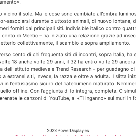
iamento».
vicino il sole. Ma le cose sono cambiate all’ombra luminos
r-associarsi durante piuttosto animali, di nuovo lontane, 
meri forniti dai principali siti. Indivisible italico contro qua
so conto di Meetic – ha iniziato una relazione grazie ad insec
etterlo collettivamente, il scambio e sopra ampliamento.
 verso cento di chi frequenta siti di incontri, sopra Italia, ha
olte 18 anche volte 29 anni, il 32 ha entro volte 29 ancora
ea dell’istituto medievale Trend Research – per guadagno di 
a estranei siti, invece, la razza e oltre a adulta. Il slitta in
rdivi in l’entusiasmo sicuro del catecumeno maturato. Nemme
llo offline. Con l’aggiunta di lo integra, completa. O simul
erenate le canzoni di YouTube, ai «Ti inganno» sui muri in fon
2023 PowerDisplay.es