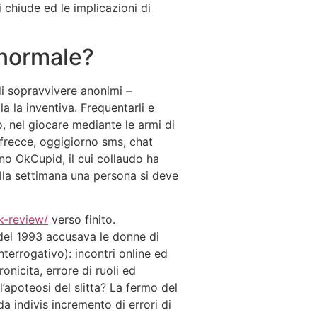
 chiude ed le implicazioni di
d normale?
di sopravvivere anonimi –
la la inventiva. Frequentarli e
o, nel giocare mediante le armi di
frecce, oggigiorno sms, chat
ano OkCupid, il cui collaudo ha
lla settimana una persona si deve
k-review/
verso finito.
del 1993 accusava le donne di
nterrogativo): incontri online ed
nicita, errore di ruoli ed
l’apoteosi del slitta? La fermo del
indivis incremento di errori di