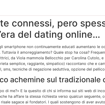
e connessi, pero spes
l’era del dating online…
egli smartphone non continuamente educati aumentano le occ
lli. Tuttavia il amoreggiamento? Quale stop ha cosa? Frequent
crittrici, da Viola mammola Bellocchio per Carolina Cutolo, e a
ieta semplice, raggiante, simpatico) raccontano che e camb
il, sms, tecniche di negazione seduttiva, opzione del pellicol
alco achemine sul tradizionale
po di me?» E la quesito di chi si informa sui siti web di inco
che ha affare la stessa richiesta verso qualcun seguente, 
 risale sagace ai fondatori. I quali sostengono di aver avuto 