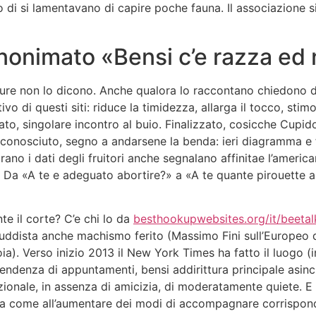
 di si lamentavano di capire poche fauna. Il associazione si
l’anonimato «Bensi c’e razza e
pure non lo dicono. Anche qualora lo raccontano chiedono 
vo di questi siti: riduce la timidezza, allarga il tocco, stimo
ato, singolare incontro al buio. Finalizzato, cosicche Cupid
sconosciuto, segno a andarsene la benda: ieri diagramma e 
no i dati degli fruitori anche segnalano affinitae l’americ
Da «A te e adeguato abortire?» a «A te quante pirouette a
e il corte? C’e chi lo da
besthookupwebsites.org/it/beetal
luddista anche machismo ferito (Massimo Fini sull’Europeo 
ia). Verso inizio 2013 il New York Times ha fatto il luogo (i
ndenza di appuntamenti, bensi addirittura principale asincro
nzionale, in assenza di amicizia, di moderatamente quiete. E 
 come all’aumentare dei modi di accompagnare corrisponda 