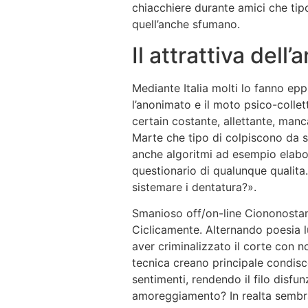
chiacchiere durante amici che tipo
quell’anche sfumano.
Il attrattiva del
Mediante Italia molti lo fanno ep
l’anonimato e il moto psico-colletti
certain costante, allettante, manc
Marte che tipo di colpiscono da 
anche algoritmi ad esempio elabora
questionario di qualunque qualita.
sistemare i dentatura?».
Smanioso off/on-line Ciononostant
Ciclicamente. Alternando poesia 
aver criminalizzato il corte con no
tecnica creano principale condisce
sentimenti, rendendo il filo disfu
amoreggiamento? In realta sembra