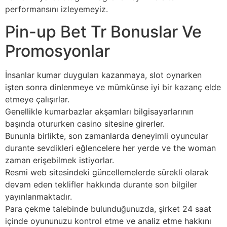
performansını izleyemeyiz.
Pin-up Bet Tr Bonuslar Ve
Promosyonlar
İnsanlar kumar duyguları kazanmaya, slot oynarken
işten sonra dinlenmeye ve mümkünse iyi bir kazanç elde
etmeye çalışırlar.
Genellikle kumarbazlar akşamları bilgisayarlarının
başında otururken casino sitesine girerler.
Bununla birlikte, son zamanlarda deneyimli oyuncular
durante sevdikleri eğlencelere her yerde ve the woman
zaman erişebilmek istiyorlar.
Resmi web sitesindeki güncellemelerde sürekli olarak
devam eden teklifler hakkında durante son bilgiler
yayınlanmaktadır.
Para çekme talebinde bulunduğunuzda, şirket 24 saat
içinde oyununuzu kontrol etme ve analiz etme hakkını