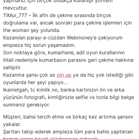
yapmanız için birçok oldukça kullanışlı yöntem
mevcuttur.
TIMur_777 – İlk afin de çekme sırasında birçok
doğrulama var, ancak sonraki para çekme işlemleri için
the woman şey yolunda.
Kazanılan parayı e-cüzdan Webmoney’e çekiyorum
empieza hiç sorun yaşamadım.
Son noktaya göre, kumarhane, adil oyun kurallarının
ihlali nedeniyle kumarbazın parasını geri çekme hakkına
sahiptir.
Kazanma şansı çok az
pin up
ya da hiç yok istediği gibi
oyunlarda her şeyi yapıyo…
Ikametgah, tc kimlik no, banka kartınızın ön ve arka
yüzünün fotografı, kimliğinizle selfie vs tonla bilgi belge
sunmanız gerekiyor.
Müşteri, bahsi tercih etme ve birkaç kez artırma şansını
yakalar.
Şartları takip ederek empieza tüm para bahis yaptıktan
hemen sonra hayali cüzdanınıza gidecek.