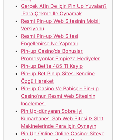
Gerçek Afin De Için Pin Up Yuvaları?
Para Çekme Ile Oynamak
Resmi Pin-up Web Sitesinin Mobil
Versiyonu
Resmi Pin-up Web Sitesi
Engellenirse Ne Yapmalı
Pin-up Casino’da Bonuslar,
Promosyonlar Empieza Hediyeler
Pin-up Bet’te 485 Tl Kayıp
Pin-up Bet Pinup Sitesi Kendine
Özgü Hareket
Pin-up Casino Ve Bahisçi- Pin-up
Casino’nun Resmi Web Sitesinin
Incelemesi
Pin Up-dünyanın Sobre Iyi
Kumarhanesi Sah Web Sitesi ᐈ Slot
Makinelerinde Para Için Oynayın
Pin Up Online Online Casino: Siteye