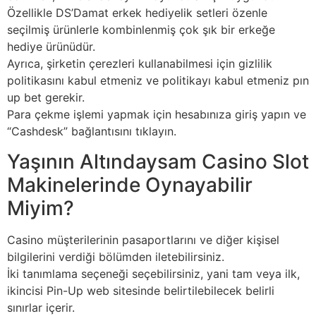
Özellikle DS’Damat erkek hediyelik setleri özenle
seçilmiş ürünlerle kombinlenmiş çok şık bir erkeğe
hediye ürünüdür.
Ayrıca, şirketin çerezleri kullanabilmesi için gizlilik
politikasını kabul etmeniz ve politikayı kabul etmeniz pın
up bet gerekir.
Para çekme işlemi yapmak için hesabınıza giriş yapın ve
“Cashdesk” bağlantısını tıklayın.
Yaşının Altındaysam Casino Slot
Makinelerinde Oynayabilir
Miyim?
Casino müşterilerinin pasaportlarını ve diğer kişisel
bilgilerini verdiği bölümden iletebilirsiniz.
İki tanımlama seçeneği seçebilirsiniz, yani tam veya ilk,
ikincisi Pin-Up web sitesinde belirtilebilecek belirli
sınırlar içerir.