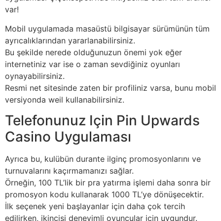
var!
Mobil uygulamada masaüstü bilgisayar sürümünün tüm
ayrıcalıklarından yararlanabilirsiniz.
Bu şekilde nerede olduğunuzun önemi yok eğer
internetiniz var ise o zaman sevdiğiniz oyunları
oynayabilirsiniz.
Resmi net sitesinde zaten bir profiliniz varsa, bunu mobil
versiyonda weil kullanabilirsiniz.
Telefonunuz Için Pin Upwards
Casino Uygulaması
Ayrıca bu, kulübün durante ilginç promosyonlarını ve
turnuvalarını kaçırmamanızı sağlar.
Örneğin, 100 TL’lik bir pra yatırma işlemi daha sonra bir
promosyon kodu kullanarak 1000 TL’ye dönüşecektir.
İlk seçenek yeni başlayanlar için daha çok tercih
edilirken, ikincisi deneyimli oyuncular için uygundur.