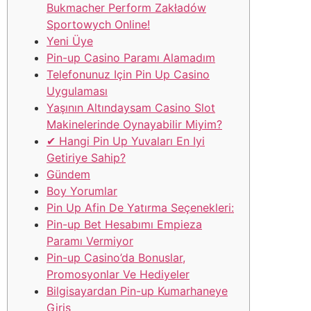
Bukmacher Perform Zakładów
Sportowych Online!
Yeni Üye
Pin-up Casino Paramı Alamadım
Telefonunuz Için Pin Up Casino
Uygulaması
Yaşının Altındaysam Casino Slot
Makinelerinde Oynayabilir Miyim?
✔ Hangi Pin Up Yuvaları En Iyi
Getiriye Sahip?
Gündem
Boy Yorumlar
Pin Up Afin De Yatırma Seçenekleri:
Pin-up Bet Hesabımı Empieza
Paramı Vermiyor
Pin-up Casino’da Bonuslar,
Promosyonlar Ve Hediyeler
Bilgisayardan Pin-up Kumarhaneye
Giriş