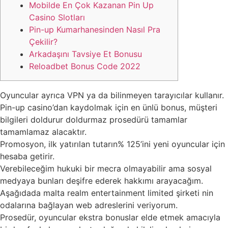
Mobilde En Çok Kazanan Pin Up
Casino Slotları
Pin-up Kumarhanesinden Nasıl Pra
Çekilir?
Arkadaşını Tavsiye Et Bonusu
Reloadbet Bonus Code 2022
Oyuncular ayrıca VPN ya da bilinmeyen tarayıcılar kullanır.
Pin-up casino’dan kaydolmak için en ünlü bonus, müşteri
bilgileri doldurur doldurmaz prosedürü tamamlar
tamamlamaz alacaktır.
Promosyon, ilk yatırılan tutarın% 125’ini yeni oyuncular için
hesaba getirir.
Verebileceğim hukuki bir mecra olmayabilir ama sosyal
medyaya bunları deşifre ederek hakkımı arayacağım.
Aşağıdada malta realm entertainment limited şirketi nin
odalarına bağlayan web adreslerini veriyorum.
Prosedür, oyuncular ekstra bonuslar elde etmek amacıyla