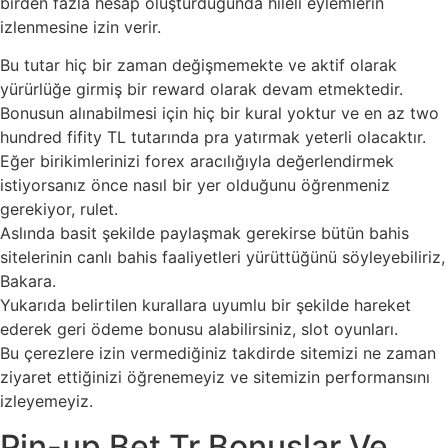
birden fazla hesap oluşturduğunda hileli eylemlerin
izlenmesine izin verir.
Bu tutar hiç bir zaman değişmemekte ve aktif olarak
yürürlüğe girmiş bir reward olarak devam etmektedir.
Bonusun alınabilmesi için hiç bir kural yoktur ve en az two
hundred fifity TL tutarında pra yatırmak yeterli olacaktır.
Eğer birikimlerinizi forex aracılığıyla değerlendirmek
istiyorsanız önce nasıl bir yer olduğunu öğrenmeniz
gerekiyor, rulet.
Aslında basit şekilde paylaşmak gerekirse bütün bahis
sitelerinin canlı bahis faaliyetleri yürüttüğünü söyleyebiliriz,
Bakara.
Yukarıda belirtilen kurallara uyumlu bir şekilde hareket
ederek geri ödeme bonusu alabilirsiniz, slot oyunları.
Bu çerezlere izin vermediğiniz takdirde sitemizi ne zaman
ziyaret ettiğinizi öğrenemeyiz ve sitemizin performansını
izleyemeyiz.
Pin-up Bet Tr Bonuslar Ve