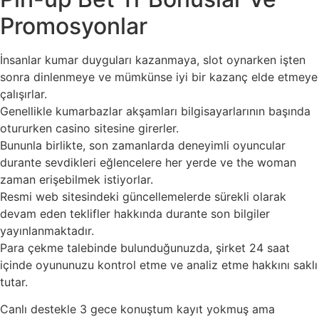
Promosyonlar
İnsanlar kumar duyguları kazanmaya, slot oynarken işten
sonra dinlenmeye ve mümkünse iyi bir kazanç elde etmeye
çalışırlar.
Genellikle kumarbazlar akşamları bilgisayarlarının başında
otururken casino sitesine girerler.
Bununla birlikte, son zamanlarda deneyimli oyuncular
durante sevdikleri eğlencelere her yerde ve the woman
zaman erişebilmek istiyorlar.
Resmi web sitesindeki güncellemelerde sürekli olarak
devam eden teklifler hakkında durante son bilgiler
yayınlanmaktadır.
Para çekme talebinde bulunduğunuzda, şirket 24 saat
içinde oyununuzu kontrol etme ve analiz etme hakkını saklı
tutar.
Canlı destekle 3 gece konuştum kayıt yokmuş ama