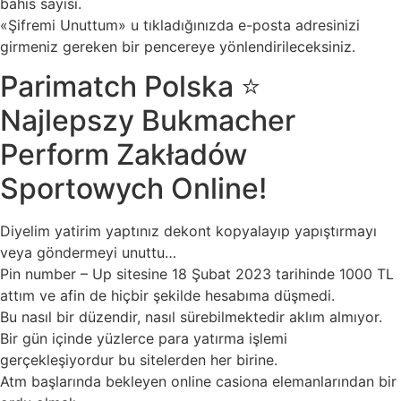
bahis sayısı.
«Şifremi Unuttum» u tıkladığınızda e-posta adresinizi
girmeniz gereken bir pencereye yönlendirileceksiniz.
Parimatch Polska ⭐️
Najlepszy Bukmacher
Perform Zakładów
Sportowych Online!
Diyelim yatirim yaptınız dekont kopyalayıp yapıştırmayı
veya göndermeyi unuttu…
Pin number – Up sitesine 18 Şubat 2023 tarihinde 1000 TL
attım ve afin de hiçbir şekilde hesabıma düşmedi.
Bu nasıl bir düzendir, nasıl sürebilmektedir aklım almıyor.
Bir gün içinde yüzlerce para yatırma işlemi
gerçekleşiyordur bu sitelerden her birine.
Atm başlarında bekleyen online casiona elemanlarından bir