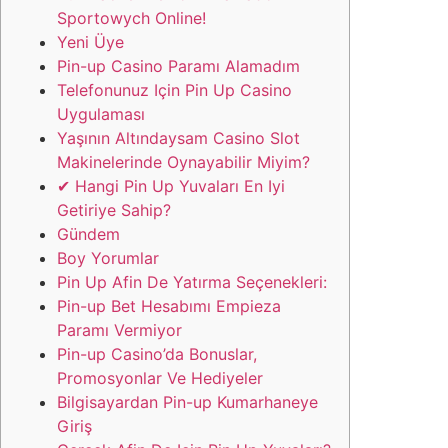
Sportowych Online!
Yeni Üye
Pin-up Casino Paramı Alamadım
Telefonunuz Için Pin Up Casino
Uygulaması
Yaşının Altındaysam Casino Slot
Makinelerinde Oynayabilir Miyim?
✔ Hangi Pin Up Yuvaları En Iyi
Getiriye Sahip?
Gündem
Boy Yorumlar
Pin Up Afin De Yatırma Seçenekleri:
Pin-up Bet Hesabımı Empieza
Paramı Vermiyor
Pin-up Casino’da Bonuslar,
Promosyonlar Ve Hediyeler
Bilgisayardan Pin-up Kumarhaneye
Giriş